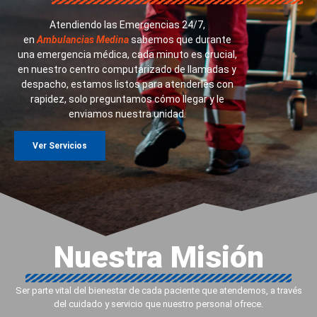
Atendiendo las Emergencias 24/7,
en
Ambulancias Medina
sabemos que durante
una emergencia médica, cada minuto es crucial,
en nuestro centro computarizado de llamadas y
despacho, estamos listos para atenderles con
rapidez, solo preguntamos cómo llegar y le
enviamos nuestra unidad.
Ver Servicios
Nuestra Misión
Ser parte vital del bienestar de cada paciente que atendemos, a través
del cuidado y servicio que nuestro personal ofrece.